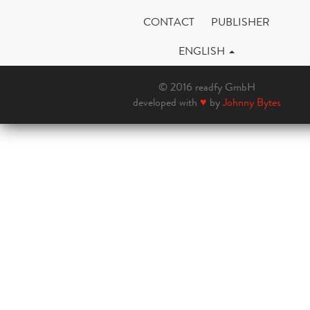
CONTACT
PUBLISHER
ENGLISH
© 2016 readfy GmbH
developed with
♥
by
Johnny Bytes