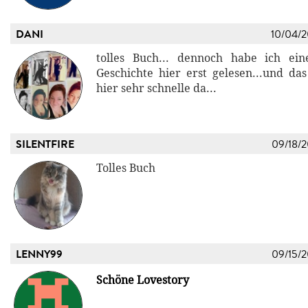
DANI
10/04/
tolles Buch... dennoch habe ich ein
Geschichte hier erst gelesen...und d
hier sehr schnelle da...
SILENTFIRE
09/18/
Tolles Buch
LENNY99
09/15/
Schöne Lovestory