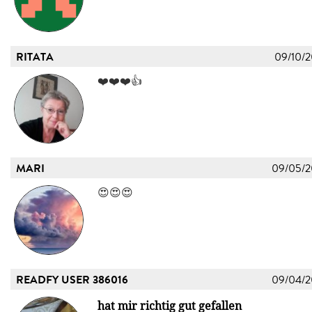
RITATA
09/10/
❤️❤️❤️👍
MARI
09/05/
😍😍😍
READFY USER 386016
09/04/
hat mir richtig gut gefallen