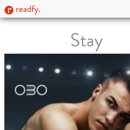
readfy.
Stay