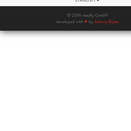
© 2016 readfy GmbH
developed with
♥
by
Johnny Bytes