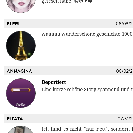
gelesen habe. 😀☘️💐❤️
BLERI
08/03/
wauuuu wunderschöne geschichte 1000
ANNAGINA
08/02/
Deportiert
Eine kurze schöne Story spannend und 
RITATA
07/31/
Ich fand es nicht "nur nett", sondern 