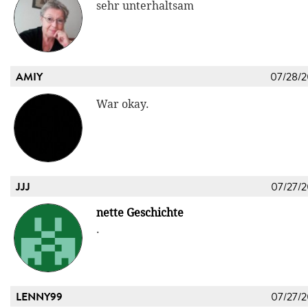
sehr unterhaltsam
AMIY
07/28/
War okay.
JJJ
07/27/
nette Geschichte
.
LENNY99
07/27/