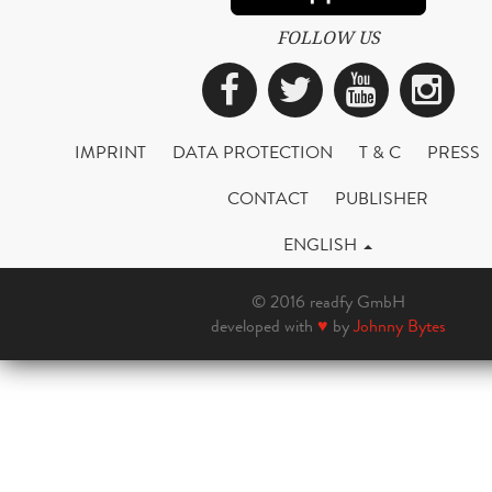
FOLLOW US
Facebook
Twitter
YouTub
Ins
IMPRINT
DATA PROTECTION
T & C
PRESS
CONTACT
PUBLISHER
ENGLISH
© 2016 readfy GmbH
developed with
♥
by
Johnny Bytes