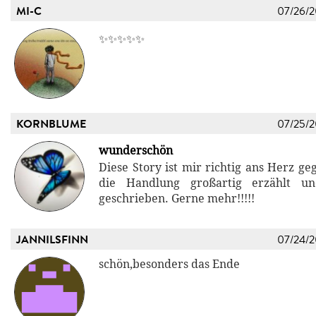
MI-C
07/26/
✨✨✨✨✨
KORNBLUME
07/25/
wunderschön
Diese Story ist mir richtig ans Herz ge
die Handlung großartig erzählt u
geschrieben. Gerne mehr!!!!!
JANNILSFINN
07/24/
schön,besonders das Ende