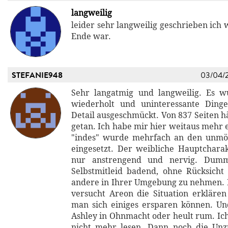
langweilig
leider sehr langweilig geschrieben ich w
Ende war.
STEFANIE948
03/04/
Sehr langatmig und langweilig. Es w
wiederholt und uninteressante Dinge
Detail ausgeschmückt. Von 837 Seiten h
getan. Ich habe mir hier weitaus mehr 
"indes" wurde mehrfach an den unmög
eingesetzt. Der weibliche Hauptchara
nur anstrengend und nervig. Dum
Selbstmitleid badend, ohne Rücksich
andere in Ihrer Umgebung zu nehmen. 
versucht Areon die Situation erklären 
man sich einiges ersparen können. Und
Ashley in Ohnmacht oder heult rum. Ich
nicht mehr lesen. Dann noch die Unz