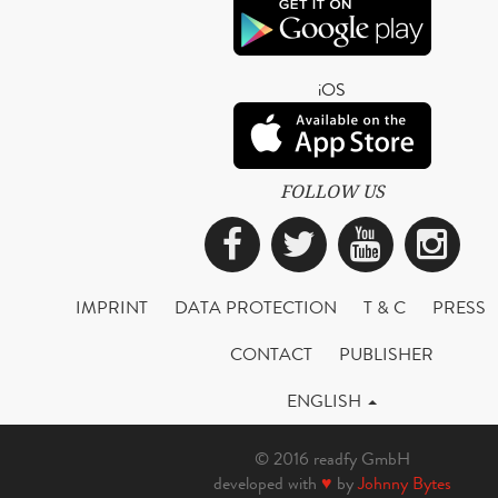
iOS
FOLLOW US
Facebook
Twitter
YouTub
Ins
IMPRINT
DATA PROTECTION
T & C
PRESS
CONTACT
PUBLISHER
ENGLISH
© 2016 readfy GmbH
developed with
♥
by
Johnny Bytes