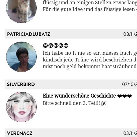
flüssig und an einigen Stellen etwas lan
Für die gute Idee und das flüssige lesen 
PATRICIADLUBATZ
08/11/
😡😵🤧😝😖
Ich habe no h nie so ein mieses buch g
kindisch jede Träne wird beschrieben d
mist noch geld bekommt haarsträubend
SILVERBIRD
07/10/
Eine wunderschöne Geschichte ❤️❤️❤️
Bitte schnell den 2. Teil!! 🤗
VERENACZ
03/11/