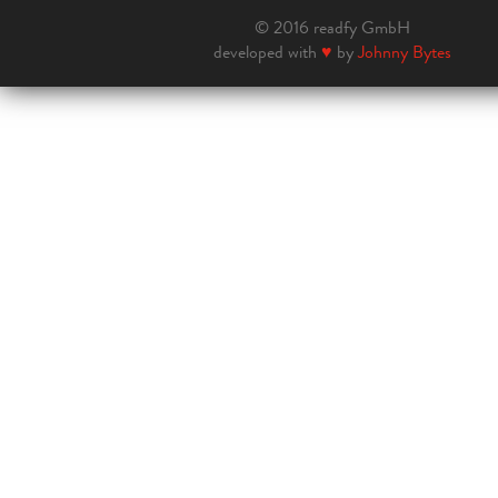
© 2016 readfy GmbH
developed with
♥
by
Johnny Bytes