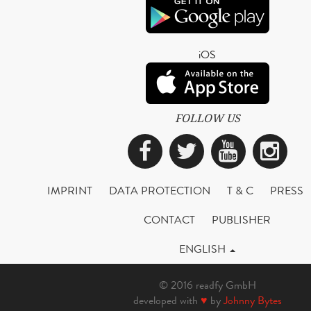
iOS
FOLLOW US
Facebook
Twitter
YouTub
Ins
IMPRINT
DATA PROTECTION
T & C
PRESS
CONTACT
PUBLISHER
ENGLISH
© 2016 readfy GmbH
developed with
♥
by
Johnny Bytes