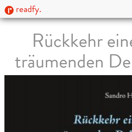
readfy.
Rückkehr ein
träumenden Del