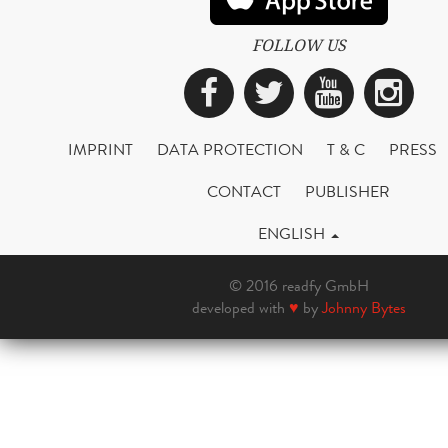
FOLLOW US
Facebook
Twitter
YouTub
Ins
IMPRINT
DATA PROTECTION
T & C
PRESS
CONTACT
PUBLISHER
ENGLISH
© 2016 readfy GmbH
developed with
♥
by
Johnny Bytes