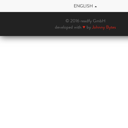
ENGLISH
© 2016 readfy GmbH
developed with
♥
by
Johnny Bytes