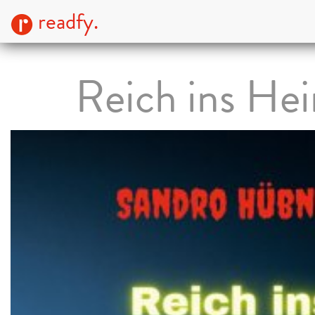
readfy.
Reich ins He