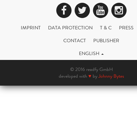
Facebook
Twitter
YouTub
Ins
IMPRINT
DATA PROTECTION
T & C
PRESS
CONTACT
PUBLISHER
ENGLISH
© 2016 readfy GmbH
developed with
♥
by
Johnny Bytes