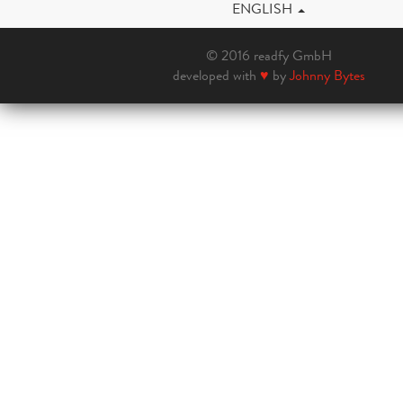
ENGLISH
© 2016 readfy GmbH
developed with
♥
by
Johnny Bytes