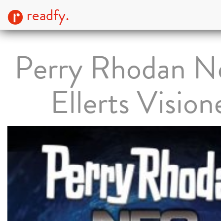
readfy.
Perry Rhodan N
Ellerts Vision