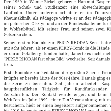
Der 1959 in Wanne-Eickel geborene Hartmut Kasper 
seiner Schul- und Studienzeit eine abwechslungsr
Laufbahn. Unter anderem arbeitete er im Finanza
Rheumaklinik. Als Pädagoge wirkte er an der Pädagog
im polnischen Olsztyn und an der Bundesakademie für k
in Wolfenbüttel. Mit seiner Frau und seinen zwei Ki
Gelsenkirchen.
Seinen ersten Kontakt zur PERRY RHODAN-Serie hatt
mit acht Jahren, als er einen PERRY-Comic in die Hän
er daran Gefallen gefunden hatte, dauerte es nicht meh
"PERRY RHODAN fast ohne Bild" wechselte. Seit damals b
treu.
Erste Kontakte zur Redaktion der größten Science-Ficti
knüpfte er bereits Mitte der 90er-Jahre. Damals ging e
die Serie zu berichten: Seit Jahren arbeitete Kas
hauptberuflichen Tätigkeit für Rundfunksender
Zeitschriften. Der Kontakt wurde enger, und bei
WeltCon im Jahr 1999, einer Fan-Veranstaltung mit 
Besuchern, hielt er einen begeistert aufgenommenen 
bis 2010 betreute er das PERRY RHODAN-Journal, eine 