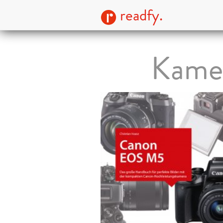
readfy.
Kame