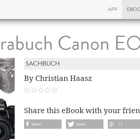
APP
EBO
rabuch Canon E
SACHBUCH
By Christian Haasz
Share this eBook with your frien
teilen
tweet
+1