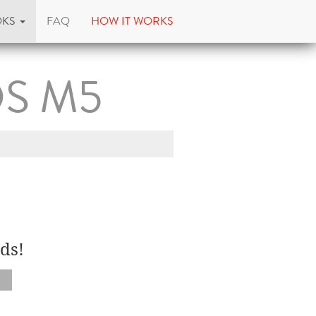
OKS
FAQ
HOW IT WORKS
OS M5
ds!