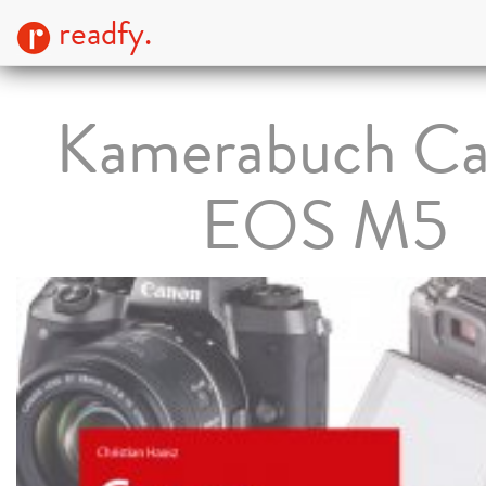
readfy.
Kamerabuch C
EOS M5