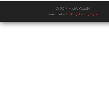
© 2016 readfy GmbH
developed with
♥
by
Johnny Bytes