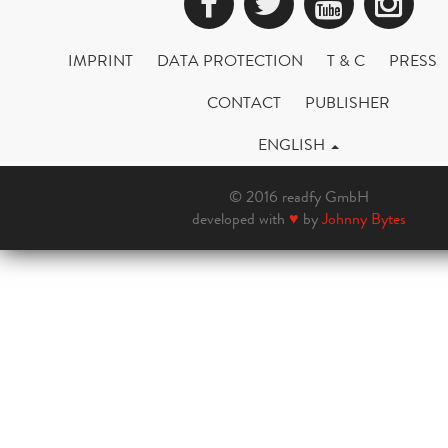
Facebook
Twitter
YouTub
Ins
IMPRINT
DATA PROTECTION
T & C
PRESS
CONTACT
PUBLISHER
ENGLISH
© 2016 readfy GmbH
developed with
♥
by
Johnny Bytes