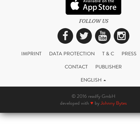
FOLLOW US
Facebook
Twitter
YouTub
Ins
IMPRINT
DATA PROTECTION
T & C
PRESS
CONTACT
PUBLISHER
ENGLISH
© 2016 readfy GmbH
developed with
♥
by
Johnny Bytes