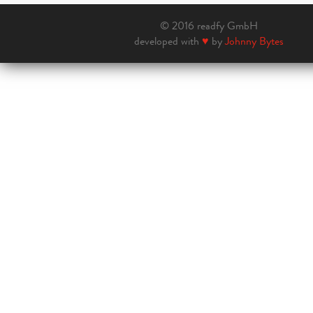
© 2016 readfy GmbH
developed with
♥
by
Johnny Bytes