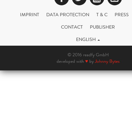
IMPRINT
DATA PROTECTION
T & C
PRESS
CONTACT
PUBLISHER
ENGLISH
© 2016 readfy GmbH
developed with
♥
by
Johnny Bytes