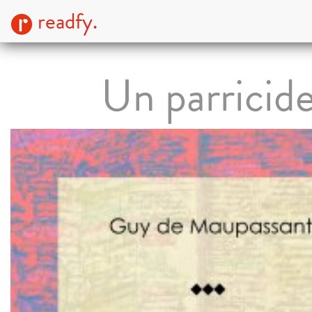
readfy.
Un parricid