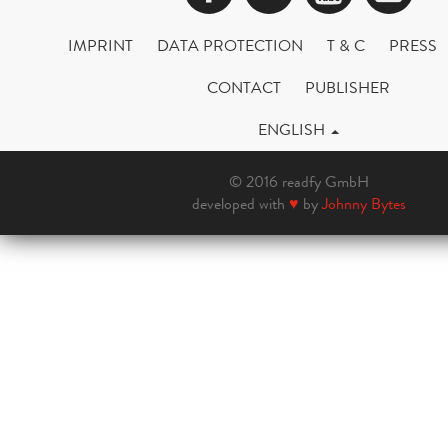
IMPRINT
DATA PROTECTION
T & C
PRESS
CONTACT
PUBLISHER
ENGLISH
© 2016 readfy GmbH
developed with
♥
by
Johnny Bytes