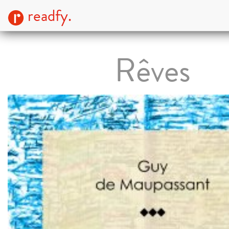
readfy.
Rêves