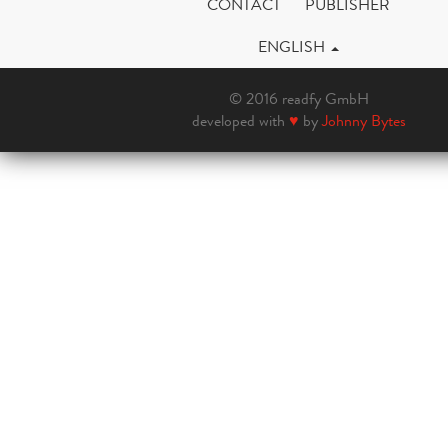
CONTACT
PUBLISHER
ENGLISH
© 2016 readfy GmbH
developed with
♥
by
Johnny Bytes