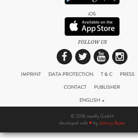
iOS
FOLLOW US
Facebook
Twitter
YouTub
Ins
IMPRINT
DATA PROTECTION
T & C
PRESS
CONTACT
PUBLISHER
ENGLISH
© 2016 readfy GmbH
developed with
♥
by
Johnny Bytes