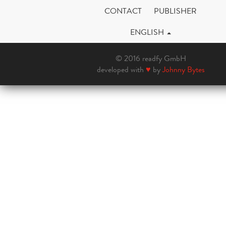
CONTACT
PUBLISHER
ENGLISH
© 2016 readfy GmbH
developed with
♥
by
Johnny Bytes