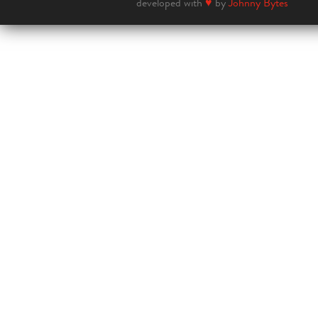
developed with
♥
by
Johnny Bytes