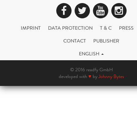
Facebook
Twitter
YouTub
Ins
IMPRINT
DATA PROTECTION
T & C
PRESS
CONTACT
PUBLISHER
ENGLISH
© 2016 readfy GmbH
developed with
♥
by
Johnny Bytes