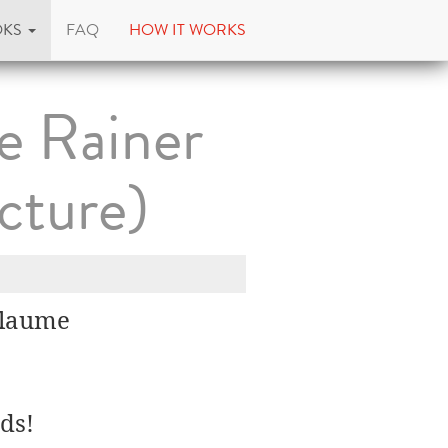
OKS
FAQ
HOW IT WORKS
de Rainer
cture)
illaume
ds!