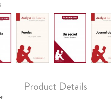
R
Product Details
FR