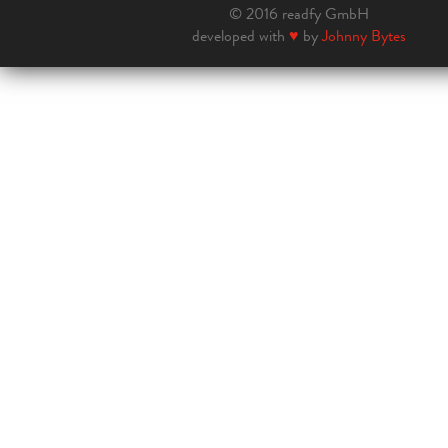
© 2016 readfy GmbH
developed with
♥
by
Johnny Bytes