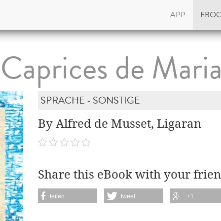
APP
EBO
 Caprices de Mari
SPRACHE - SONSTIGE
By Alfred de Musset, Ligaran
Share this eBook with your frien
teilen
tweet
+1