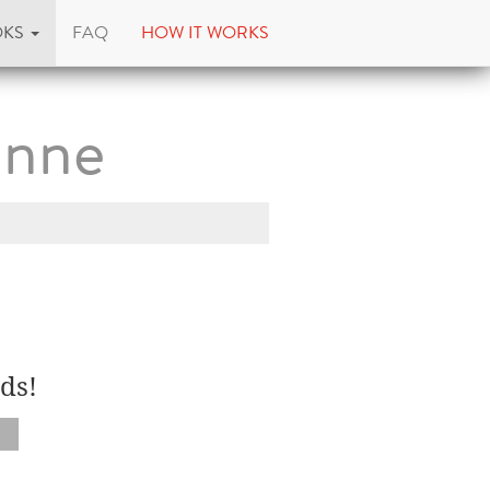
OKS
FAQ
HOW IT WORKS
anne
ds!