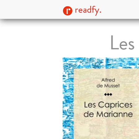
readfy.
Les