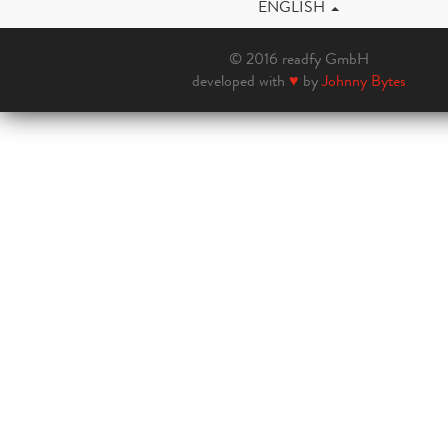
ENGLISH
© 2016 readfy GmbH
developed with
♥
by
Johnny Bytes