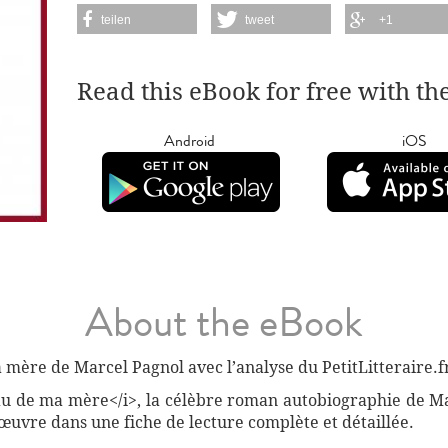
teilen
tweet
+1
Read this eBook for free with th
Android
iOS
About the eBook
ère de Marcel Pagnol avec l’analyse du PetitLitteraire.fr
eau de ma mère</i>, la célèbre roman autobiographie de Ma
œuvre dans une fiche de lecture complète et détaillée.