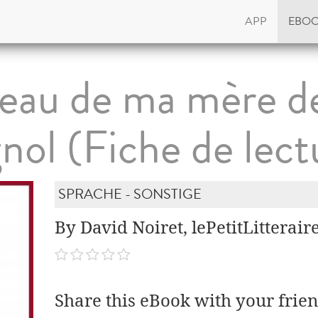
APP
EBO
eau de ma mère d
nol (Fiche de lect
SPRACHE - SONSTIGE
By David Noiret, lePetitLitterair
Share this eBook with your frien