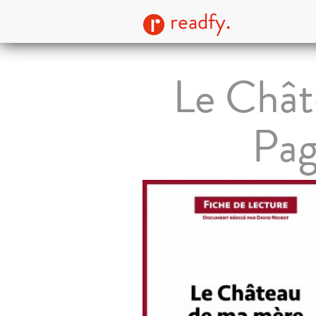
readfy.
Le Chât
Pag