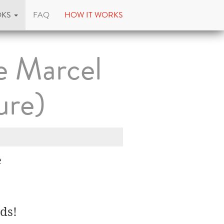
OKS
FAQ
HOW IT WORKS
e Marcel
ure)
e
ds!