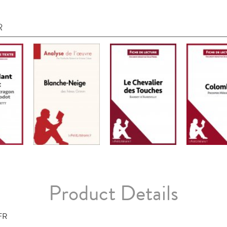
R
Product Details
FR