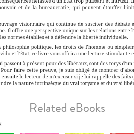
onséquences néfastes d'un État trop puissant et intrusif. 
pouvoir et de la bureaucratie, qui peuvent étouffer l'initi
 ouvrage visionnaire qui continue de susciter des débats e
. Il offre une perspective unique sur les relations entre l'É
les normes établies et à défendre la liberté individuelle.
a philosophie politique, les droits de l'homme ou simpl
ividu et l'État, ce livre vous offrira une lecture stimulante 
ui passent à présent pour des libéraux, sont des torys d'u
 Pour faire cette preuve, je suis obligé de montrer d'abo
r ensuite le lecteur de m'excuser si je lui rappelle des faits
dre la nature intrinsèque du vrai torysme et du vrai libér
Related eBooks
R