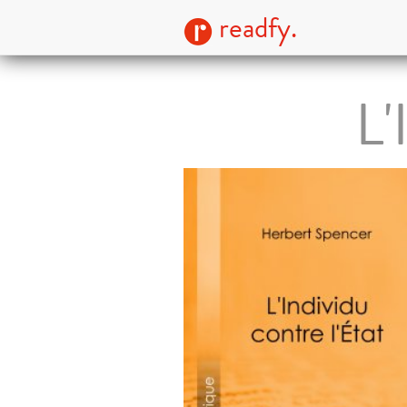
readfy.
L'