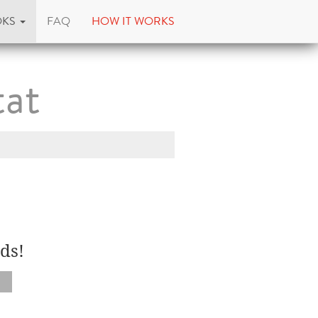
OKS
FAQ
HOW IT WORKS
tat
ds!