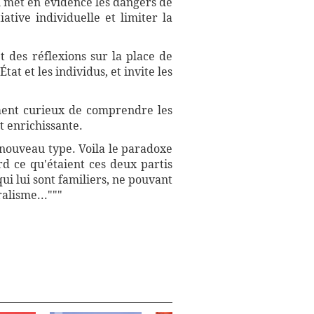
Il met en évidence les dangers de
ative individuelle et limiter la
t des réflexions sur la place de
tat et les individus, et invite les
ement curieux de comprendre les
et enrichissante.
n nouveau type. Voila le paradoxe
rd ce qu'étaient ces deux partis
 qui lui sont familiers, ne pouvant
alisme..."""