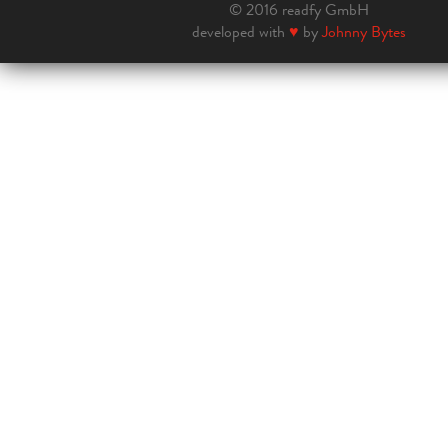
© 2016 readfy GmbH
developed with
♥
by
Johnny Bytes