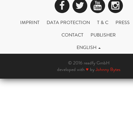
Facebook
Twitter
YouTub
Ins
IMPRINT
DATA PROTECTION
T & C
PRESS
CONTACT
PUBLISHER
ENGLISH
© 2016 readfy GmbH
developed with
♥
by
Johnny Bytes