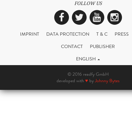
FOLLOW US
Facebook
Twitter
YouTub
Ins
IMPRINT
DATA PROTECTION
T & C
PRESS
CONTACT
PUBLISHER
ENGLISH
© 2016 readfy GmbH
developed with
♥
by
Johnny Bytes