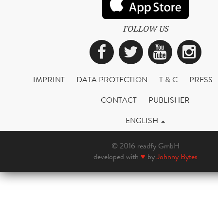
FOLLOW US
Facebook
Twitter
YouTub
Ins
IMPRINT
DATA PROTECTION
T & C
PRESS
CONTACT
PUBLISHER
ENGLISH
© 2016 readfy GmbH
developed with
♥
by
Johnny Bytes