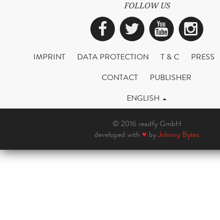
FOLLOW US
Facebook
Twitter
YouTub
Ins
IMPRINT
DATA PROTECTION
T & C
PRESS
CONTACT
PUBLISHER
ENGLISH
© 2016 readfy GmbH
developed with
♥
by
Johnny Bytes