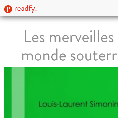
readfy.
Les merveilles
monde souterr