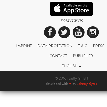
FOLLOW US
Facebook
Twitter
YouTub
Ins
IMPRINT
DATA PROTECTION
T & C
PRESS
CONTACT
PUBLISHER
ENGLISH
© 2016 readfy GmbH
developed with
♥
by
Johnny Bytes