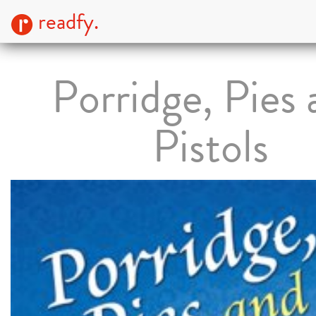
readfy.
Porridge, Pies
Pistols