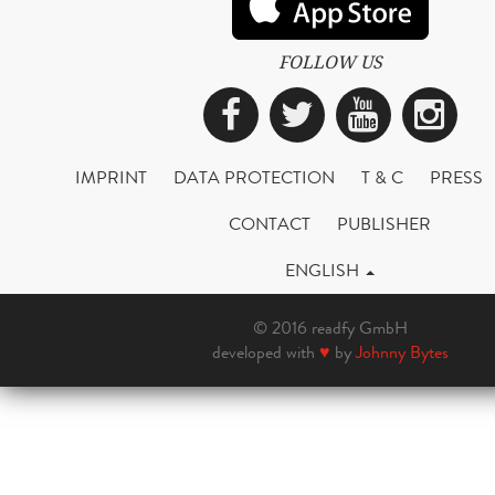
FOLLOW US
Facebook
Twitter
YouTub
Ins
IMPRINT
DATA PROTECTION
T & C
PRESS
CONTACT
PUBLISHER
ENGLISH
© 2016 readfy GmbH
developed with
♥
by
Johnny Bytes