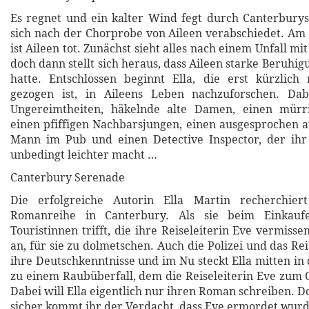
Es regnet und ein kalter Wind fegt durch Canterburys 
sich nach der Chorprobe von Aileen verabschiedet. A
ist Aileen tot. Zunächst sieht alles nach einem Unfall mit
doch dann stellt sich heraus, dass Aileen starke Beruhig
hatte. Entschlossen beginnt Ella, die erst kürzlich
gezogen ist, in Aileens Leben nachzuforschen. Dab
Ungereimtheiten, häkelnde alte Damen, einen mürri
einen pfiffigen Nachbarsjungen, einen ausgesprochen a
Mann im Pub und einen Detective Inspector, der ihr
unbedingt leichter macht …
Canterbury Serenade
Die erfolgreiche Autorin Ella Martin recherchier
Romanreihe in Canterbury. Als sie beim Einkauf
Touristinnen trifft, die ihre Reiseleiterin Eve vermissen
an, für sie zu dolmetschen. Auch die Polizei und das R
ihre Deutschkenntnisse und im Nu steckt Ella mitten in
zu einem Raubüberfall, dem die Reiseleiterin Eve zum O
Dabei will Ella eigentlich nur ihren Roman schreiben. 
sicher kommt ihr der Verdacht, dass Eve ermordet wurd