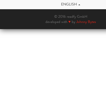
ENGLISH
© 2016 readfy GmbH
developed with
♥
by
Johnny Bytes