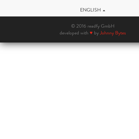
ENGLISH
© 2016 readfy GmbH
developed with
♥
by
Johnny Bytes