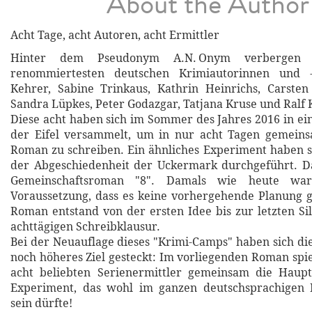
About the Author
Acht Tage, acht Autoren, acht Ermittler
Hinter dem Pseudonym A.N. Onym verbergen 
renommiertesten deutschen Krimiautorinnen und -
Kehrer, Sabine Trinkaus, Kathrin Heinrichs, Carsten
Sandra Lüpkes, Peter Godazgar, Tatjana Kruse und Ralf
Diese acht haben sich im Sommer des Jahres 2016 in ei
der Eifel versammelt, um in nur acht Tagen gemein
Roman zu schreiben. Ein ähnliches Experiment haben si
der Abgeschiedenheit der Uckermark durchgeführt. Da
Gemeinschaftsroman "8". Damals wie heute war 
Voraussetzung, dass es keine vorhergehende Planung 
Roman entstand von der ersten Idee bis zur letzten Si
achttägigen Schreibklausur.
Bei der Neuauflage dieses "Krimi-Camps" haben sich die
noch höheres Ziel gesteckt: Im vorliegenden Roman spie
acht beliebten Serienermittler gemeinsam die Hauptr
Experiment, das wohl im ganzen deutschsprachigen 
sein dürfte!