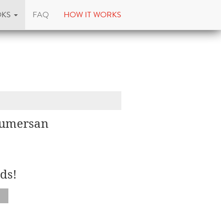
OKS
FAQ
HOW IT WORKS
Dumersan
ds!