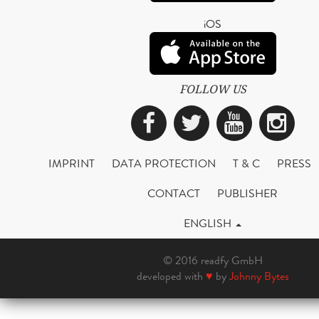
iOS
FOLLOW US
Facebook
Twitter
YouTub
Ins
IMPRINT
DATA PROTECTION
T & C
PRESS
CONTACT
PUBLISHER
ENGLISH
© 2016 readfy GmbH
developed with
♥
by
Johnny Bytes