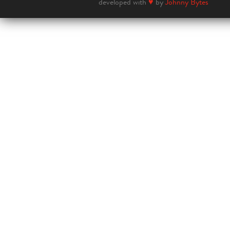
developed with
♥
by
Johnny Bytes