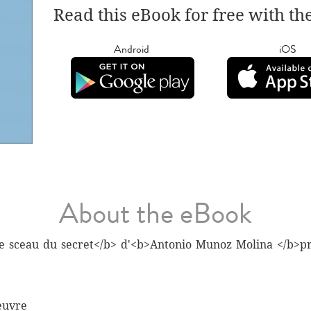
Read this eBook for free with th
Android
iOS
About the eBook
>Le sceau du secret</b> d'<b>Antonio Munoz Molina </b>p
oeuvre