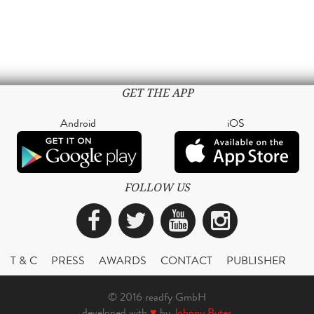
GET THE APP
Android
iOS
FOLLOW US
Facebook
Twitter
YouTube
Instagra
T & C
PRESS
AWARDS
CONTACT
PUBLISHER
© 2016 readfy GmbH
developed with
♥
by
Johnny Bytes