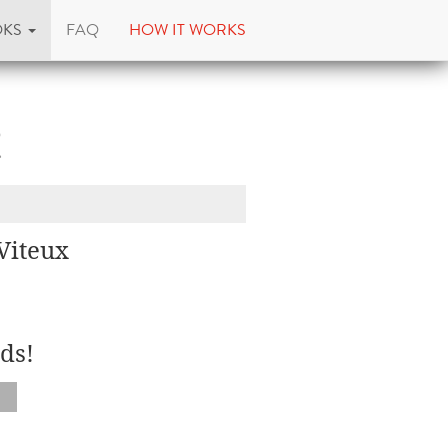
OKS
FAQ
HOW IT WORKS
t
Viteux
ds!