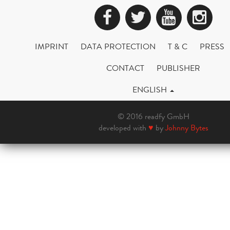
Facebook
Twitter
YouTub
Ins
IMPRINT
DATA PROTECTION
T & C
PRESS
CONTACT
PUBLISHER
ENGLISH
© 2016 readfy GmbH
developed with
♥
by
Johnny Bytes