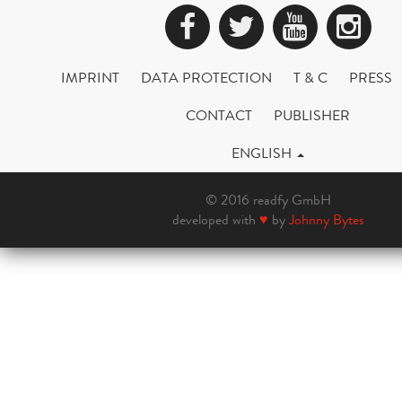
Facebook
Twitter
YouTub
Ins
IMPRINT
DATA PROTECTION
T & C
PRESS
CONTACT
PUBLISHER
ENGLISH
© 2016 readfy GmbH
developed with
♥
by
Johnny Bytes