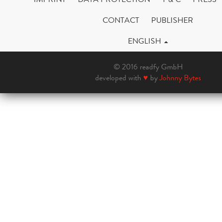
CONTACT
PUBLISHER
ENGLISH
© 2016 readfy GmbH
developed with
♥
by
Johnny Bytes