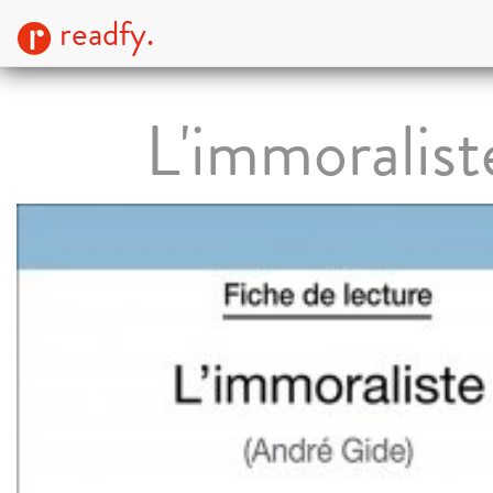
readfy.
L'immoralist