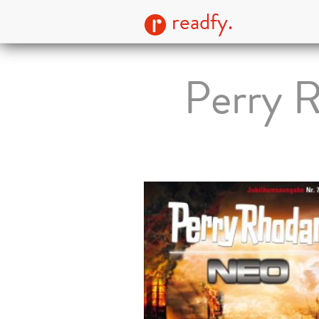
readfy.
Perry 