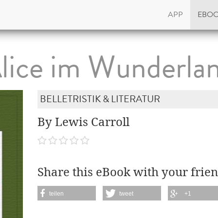
APP
EBO
lice im Wunderla
BELLETRISTIK & LITERATUR
By Lewis Carroll
Share this eBook with your frien
teilen
tweet
+1