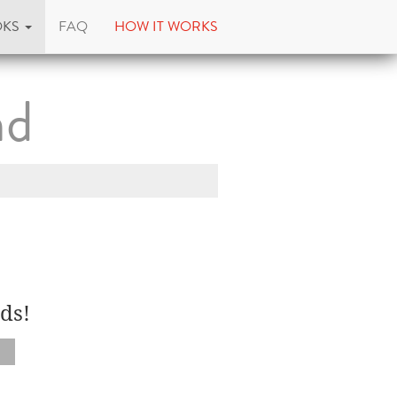
OKS
FAQ
HOW IT WORKS
nd
ds!