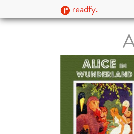
readfy.
A