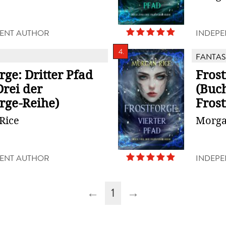
ENT AUTHOR
INDEPE
4.
FANTAS
rge: Dritter Pfad
Frost
Drei der
(Buch
rge-Reihe)
Frost
Rice
Morga
ENT AUTHOR
INDEPE
←
1
→