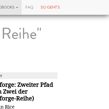
EBOOKS
FAQ
SO GEHT'S
-Reihe"
Y
forge: Zweiter Pfad
h Zwei der
forge-Reihe)
n Rice