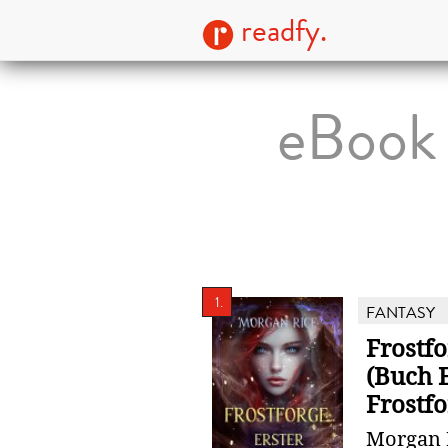
readfy.
eBook 
1.
FANTASY
Frostfo
(Buch 
Frostfo
Morgan 