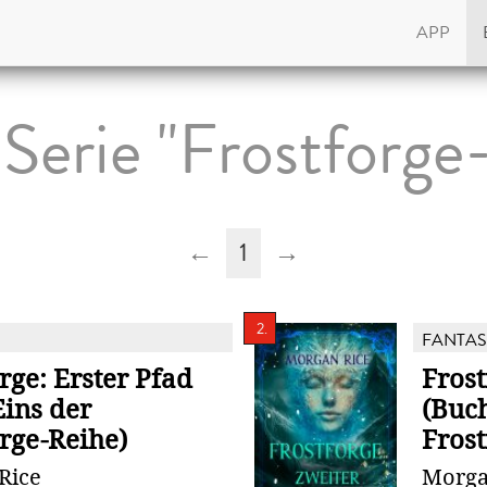
APP
Serie "Frostforge
←
1
→
2.
FANTAS
rge: Erster Pfad
Frost
Eins der
(Buc
rge-Reihe)
Frost
Rice
Morga