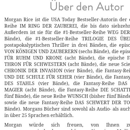
Über den Autor
Morgan Rice ist die USA Today Bestseller-Autorin der 
Reihe IM RING DER ZAUBEREI, die bis dato siebzeh
Außerdem ist sie für die #1-Bestseller-Reihe WEG DE
Bände), die #1-Bestseller-Reihe TRILOGIE DES ÜB
postapokalyptischen Thriller in drei Bänden, die epis
VON KÖNIGEN UND ZAUBERERN (sechs Bände), die episc
FÜR RUHM UND KRONE (acht Bände), die epische Fa
THRON FÜR SCHWESTERN (acht Bände), die neue Scien
CHRONIK DER INVASION (vier Bände), die Fantasy-R
UND DIE SCHULE FÜR SEHER (vier Bände), die Fanta
DES STAHLS (vier Bände), die Fantasy-Reihe DA
MAGIER (acht Bände), die Fantasy-Reihe DIE SCHAT
fünf Bände), die neue Reihe WUNSCH (bisher fünf Bände
sowie die neue Fantasy-Reihe DAS SCHWERT DER TOT
Bände). Morgans Bücher sind sowohl als Audio- als auc
in über 25 Sprachen erhältlich.
Morgan würde sich freuen, von Ihnen z