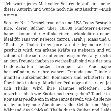
"Ich warte jedes Mal voller Vorfreude auf eine neue
dieser Autorin und wurde noch nie enttäuscht!" --Buc
⭐⭐⭐⭐⭐
Von der Nr. 1-Bestsellerautorin und USA-Today-Bestsel
Rice, deren Bücher über 10.000 Fünf-Sterne-Bewer
haben, kommt der Auftakt einer spektakulären neuen
ideal für Fans von Rebecca Yarros, Sarah J. Maas und Ca
18-jährige Thalia Greenspire an die legendäre Fro
geschickt wird, um arkane Kräfte zu meistern und wi
zähmen, hätte sie nie mit einem eisigen Verrat gerechn
an dem Freundschaften so wechselhaft sind wie der ta
Leidenschaften heißer brennen als Feuermagi
herausfinden, wer ihre wahren Freunde und Feinde s
inmitten aufkeimender Romanzen und erbitterter Ri
Überleben in den gefährlichen Prüfungen des ersten Jah
sich Thalia: Wird ihre Flamme erlöschen? Od
unzerbrechlich wie Eis daraus hervorgehen? Tauche in
Romantasy-Reihe ein in eine Fantasiewelt, wie du sie noc
in der aufregende Abenteuer voller Gefahr und Mögli
Während das Schicksal Thalia durch Zauber und Leiden