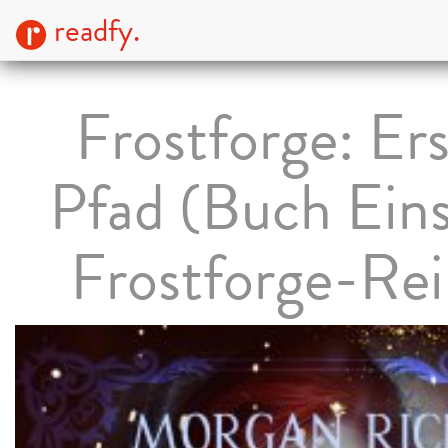
readfy.
Frostforge: Ers
Pfad (Buch Eins
Frostforge-Rei