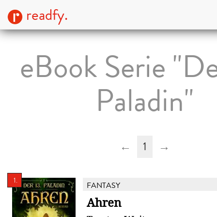
readfy.
eBook Serie "De
Paladin"
←
1
→
1.
FANTASY
Ahren